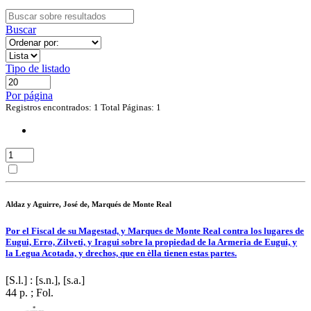
Buscar
Tipo de listado
Por página
Registros encontrados: 1
Total Páginas: 1
Aldaz y Aguirre, José de, Marqués de Monte Real
Por el Fiscal de su Magestad, y Marques de Monte Real contra los lugares de
Eugui, Erro, Zilveti, y Iragui sobre la propiedad de la Armeria de Eugui, y
la Legua Acotada, y drechos, que en èlla tienen estas partes.
[S.l.] : [s.n.], [s.a.]
44 p. ; Fol.