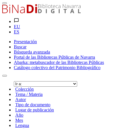
EU
ES
Presentación
Buscar
Búsqueda avanzada
Portal de las Bibliotecas Públicas de Navarra
Abarka: metabuscador de las Bibliotecas Públicas
Catálogo colectivo del Patrimonio Bibliográfico
Colección
Tema / Materia
Autor
Tipo de documento
Lugar de publicación
Año
Mes
Lengua