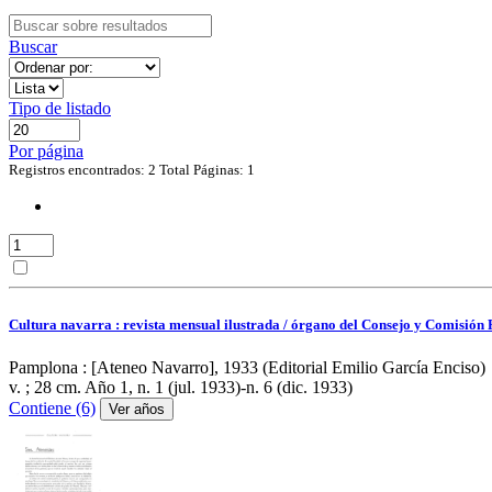
Buscar
Tipo de listado
Por página
Registros encontrados: 2
Total Páginas: 1
Cultura navarra : revista mensual ilustrada / órgano del Consejo y Comisión 
Pamplona : [Ateneo Navarro], 1933 (Editorial Emilio García Enciso)
v. ; 28 cm.
Año 1, n. 1 (jul. 1933)-n. 6 (dic. 1933)
Contiene (6)
Ver años