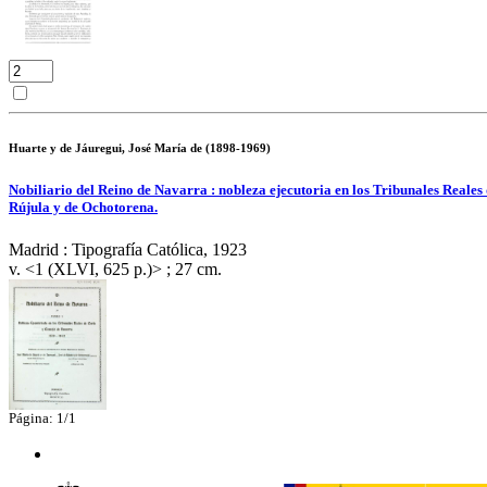
Huarte y de Jáuregui, José María de (1898-1969)
Nobiliario del Reino de Navarra : nobleza ejecutoria en los Tribunales Reale
Rújula y de Ochotorena.
Madrid : Tipografía Católica, 1923
v. <1 (XLVI, 625 p.)> ; 27 cm.
Página: 1/1