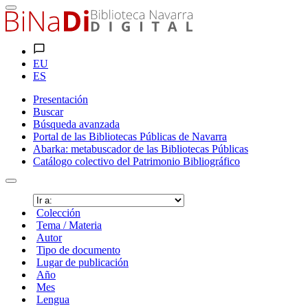
EU
ES
Presentación
Buscar
Búsqueda avanzada
Portal de las Bibliotecas Públicas de Navarra
Abarka: metabuscador de las Bibliotecas Públicas
Catálogo colectivo del Patrimonio Bibliográfico
Colección
Tema / Materia
Autor
Tipo de documento
Lugar de publicación
Año
Mes
Lengua