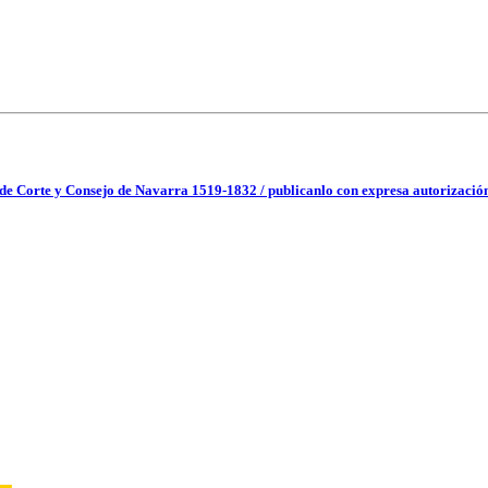
s de Corte y Consejo de Navarra 1519-1832 / publicanlo con expresa autorizació