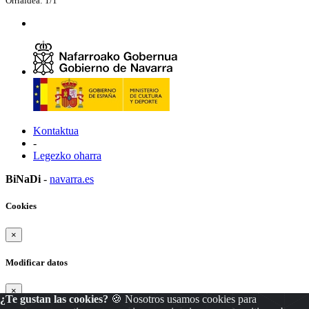
Orrialdea: 1/1
Kontaktua
-
Legezko oharra
BiNaDi
-
navarra.es
Cookies
×
Modificar datos
×
¿Te gustan las cookies?
🍪 Nosotros usamos cookies para