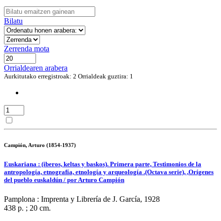
Bilatu
Zerrenda mota
Orrialdearen arabera
Aurkitutako erregistroak: 2
Orrialdeak guztira: 1
Campión, Arturo (1854-1937)
Euskariana : (iberos, keltas y baskos). Primera parte, Testimonios de la
antropología, etnografía, etnología y arqueología .(Octava serie), ,Orígenes
del pueblo euskaldún / por Arturo Campión
Pamplona : Imprenta y Librería de J. García, 1928
438 p. ; 20 cm.