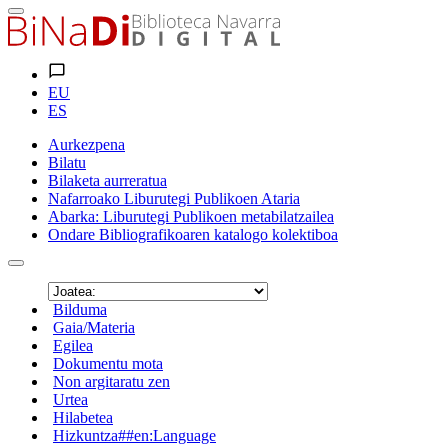
EU
ES
Aurkezpena
Bilatu
Bilaketa aurreratua
Nafarroako Liburutegi Publikoen Ataria
Abarka: Liburutegi Publikoen metabilatzailea
Ondare Bibliografikoaren katalogo kolektiboa
Bilduma
Gaia/Materia
Egilea
Dokumentu mota
Non argitaratu zen
Urtea
Hilabetea
Hizkuntza##en:Language