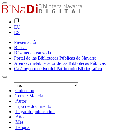
EU
ES
Presentación
Buscar
Búsqueda avanzada
Portal de las Bibliotecas Públicas de Navarra
Abarka: metabuscador de las Bibliotecas Públicas
Catálogo colectivo del Patrimonio Bibliográfico
Colección
Tema / Materia
Autor
Tipo de documento
Lugar de publicación
Año
Mes
Lengua