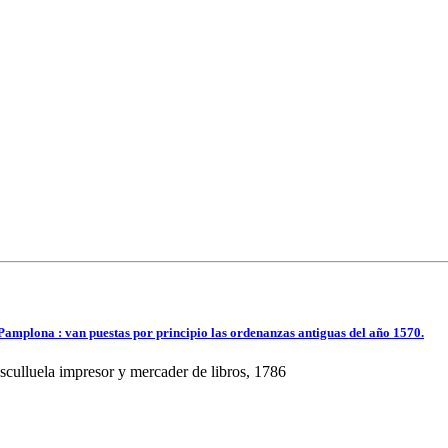
e Pamplona : van puestas por principio las ordenanzas antiguas del año 1570.
sculluela impresor y mercader de libros, 1786