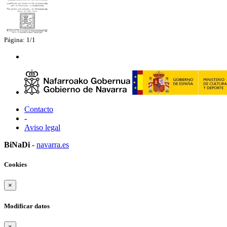
Página: 1/1
Contacto
-
Aviso legal
BiNaDi
-
navarra.es
Cookies
×
Modificar datos
×