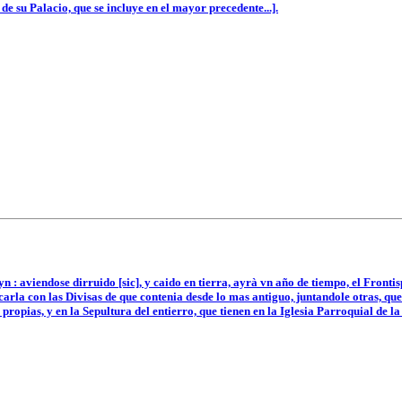
e su Palacio, que se incluye en el mayor precedente...].
 : aviendose dirruido [sic], y caido en tierra, ayrà vn año de tiempo, el Front
arla con las Divisas de que contenia desde lo mas antiguo, juntandole otras, qu
propias, y en la Sepultura del entierro, que tienen en la Iglesia Parroquial de la