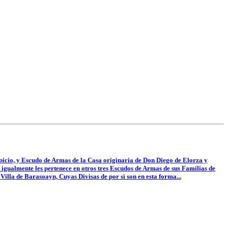
ispicio, y Escudo de Armas de la Casa originaria de Don Diego de Elorza y
e igualmente les pertenece en otros tres Escudos de Armas de sus Familias de
 Villa de Barasoayn, Cuyas Divisas de por sì son en esta forma...