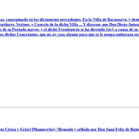
s, conceptuado en los dictamenes precedentes, En la Villa de Barasoayn, y dentr
Regidores, Vezinos, y Concejo de la dicha Villa ... Y dixeron, que Don Diego Anton
cio de su Portada mayor, y el dicho Frontispicio se ha dirruido [sic], a causa de s
los dichos Concejantes, que no ay caso alguno para que se le ponga embarazo en 
a Ciriza y Erize] [Manuscrito] / [firmada y sellada por Don Juan Felix de Ruj