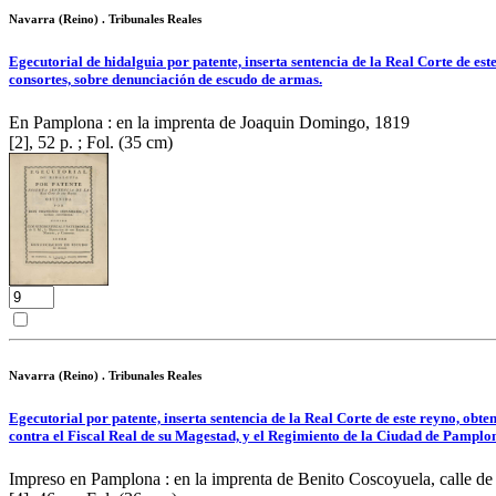
Navarra (Reino) . Tribunales Reales
Egecutorial de hidalguia por patente, inserta sentencia de la Real Corte de es
consortes, sobre denunciación de escudo de armas.
En Pamplona : en la imprenta de Joaquin Domingo, 1819
[2], 52 p. ; Fol. (35 cm)
Navarra (Reino) . Tribunales Reales
Egecutorial por patente, inserta sentencia de la Real Corte de este reyno, obt
contra el Fiscal Real de su Magestad, y el Regimiento de la Ciudad de Pampl
Impreso en Pamplona : en la imprenta de Benito Coscoyuela, calle de 