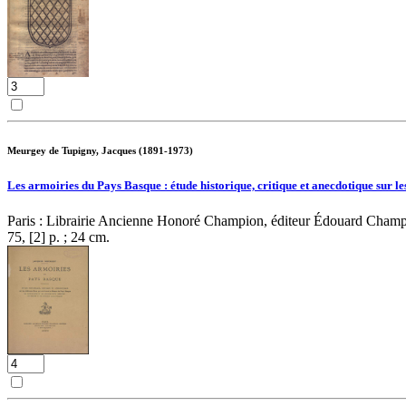
Meurgey de Tupigny, Jacques (1891-1973)
Les armoiries du Pays Basque : étude historique, critique et anecdotique sur le
Paris : Librairie Ancienne Honoré Champion, éditeur Édouard Cham
75, [2] p. ; 24 cm.