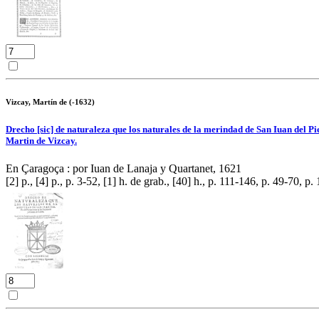
Vizcay, Martín de (-1632)
Drecho [sic] de naturaleza que los naturales de la merindad de San Iuan del Pie
Martin de Vizcay.
En Çaragoça : por Iuan de Lanaja y Quartanet, 1621
[2] p., [4] p., p. 3-52, [1] h. de grab., [40] h., p. 111-146, p. 49-70, p