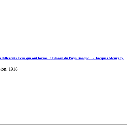
s différents Écus qui ont formé le Blason du Pays Basque ... / Jacques Meurgey.
pion, 1918