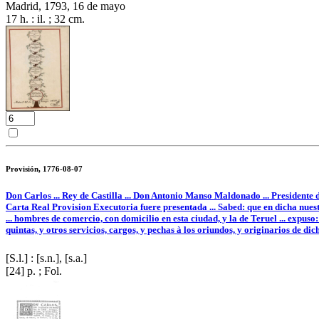
Madrid, 1793, 16 de mayo
17 h. : il. ; 32 cm.
Provisión, 1776-08-07
Don Carlos ... Rey de Castilla ... Don Antonio Manso Maldonado ... Presidente d
Carta Real Provision Executoria fuere presentada ... Sabed: que en dicha nuest
... hombres de comercio, con domicilio en esta ciudad, y la de Teruel ... expuso: q
quintas, y otros servicios, cargos, y pechas à los oriundos, y originarios de di
[S.l.] : [s.n.], [s.a.]
[24] p. ; Fol.