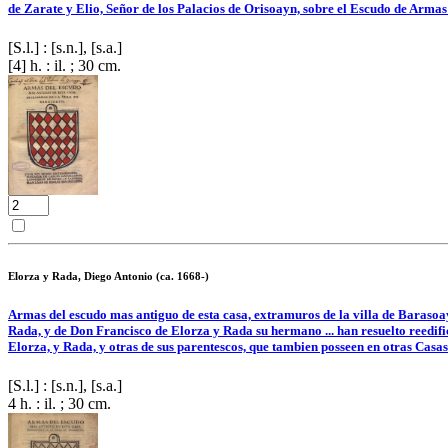
de Zarate y Elio, Señor de los Palacios de Orisoayn, sobre el Escudo de Armas d
[S.l.] : [s.n.], [s.a.]
[4] h. : il. ; 30 cm.
Elorza y Rada, Diego Antonio (ca. 1668-)
Armas del escudo mas antiguo de esta casa, extramuros de la villa de Barasoayn
Rada, y de Don Francisco de Elorza y Rada su hermano ... han resuelto reedific
Elorza, y Rada, y otras de sus parentescos, que tambien posseen en otras Casas 
[S.l.] : [s.n.], [s.a.]
4 h. : il. ; 30 cm.