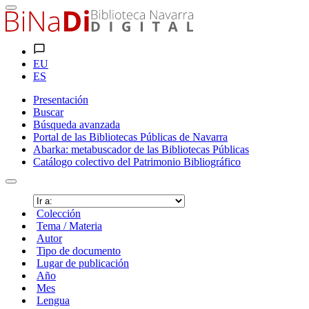
EU
ES
Presentación
Buscar
Búsqueda avanzada
Portal de las Bibliotecas Públicas de Navarra
Abarka: metabuscador de las Bibliotecas Públicas
Catálogo colectivo del Patrimonio Bibliográfico
Colección
Tema / Materia
Autor
Tipo de documento
Lugar de publicación
Año
Mes
Lengua