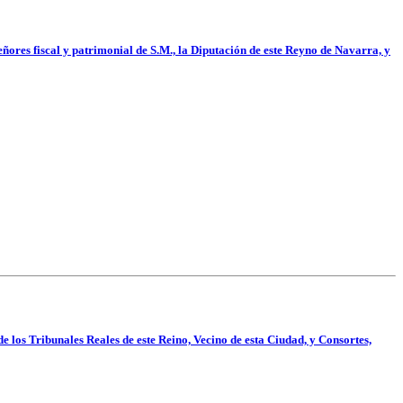
eñores fiscal y patrimonial de S.M., la Diputación de este Reyno de Navarra, y
e los Tribunales Reales de este Reino, Vecino de esta Ciudad, y Consortes,