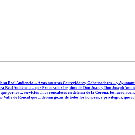
e su Real Audiencia ... A vos nuestros Corregidores, Gobernadores ... y Ayuntami
ra Real Audiencia ... por Procurador legitimo de Don Juan, y Don Joseph Antonio
ue por los ... servicios ... los roncaleses en defensa de la Corona, les fueron conce
cho Valle de Roncal que ... debian gozar de todos los honores, y privilegios, que c