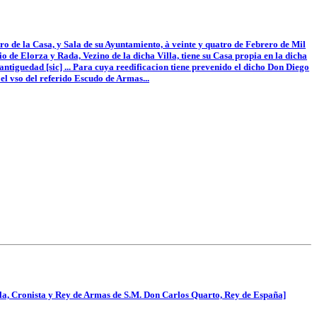
o de la Casa, y Sala de su Ayuntamiento, à veinte y quatro de Febrero de Mil
io de Elorza y Rada, Vezino de la dicha Villa, tiene su Casa propia en la dicha
u antiguedad [sic] ... Para cuya reedificacion tiene prevenido el dicho Don Diego
el vso del referido Escudo de Armas...
ula, Cronista y Rey de Armas de S.M. Don Carlos Quarto, Rey de España]