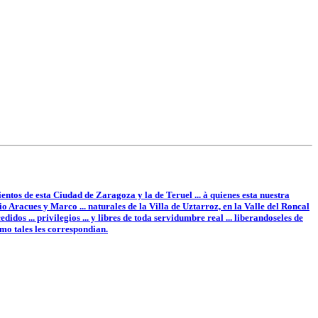
entos de esta Ciudad de Zaragoza y la de Teruel ... à quienes esta nuestra
 Aracues y Marco ... naturales de la Villa de Uztarroz, en la Valle del Roncal
didos ... privilegios ... y libres de toda servidumbre real ... liberandoseles de
omo tales les correspondian.