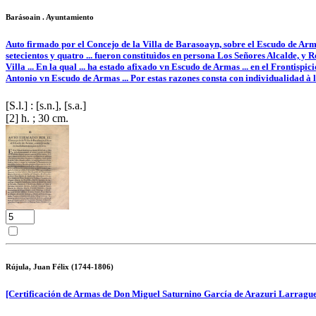
Barásoain . Ayuntamiento
Auto firmado por el Concejo de la Villa de Barasoayn, sobre el Escudo de Arma
setecientos y quatro ... fueron constituìdos en persona Los Señores Alcalde, y 
Villa ... En la qual ... ha estado afixado vn Escudo de Armas ... en el Frontispi
Antonio vn Escudo de Armas ... Por estas razones consta con individualidad à 
[S.l.] : [s.n.], [s.a.]
[2] h. ; 30 cm.
Rújula, Juan Félix (1744-1806)
[Certificación de Armas de Don Miguel Saturnino García de Arazuri Larraguet