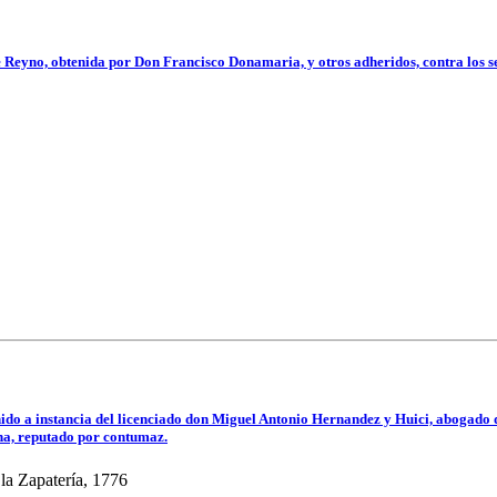
te Reyno, obtenida por Don Francisco Donamaria, y otros adheridos, contra los s
enido a instancia del licenciado don Miguel Antonio Hernandez y Huici, abogado d
ona, reputado por contumaz.
la Zapatería, 1776