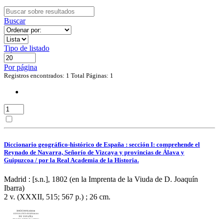
Buscar
Tipo de listado
Por página
Registros encontrados: 1
Total Páginas: 1
Diccionario geográfico-histórico de España : sección I: comprehende el
Reynado de Navarra, Señorío de Vizcaya y provincias de Álava y
Guipuzcoa / por la Real Academia de la Historia.
Madrid : [s.n.], 1802 (en la Imprenta de la Viuda de D. Joaquín
Ibarra)
2 v. (XXXII, 515; 567 p.) ; 26 cm.