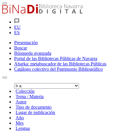
EU
ES
Presentación
Buscar
Búsqueda avanzada
Portal de las Bibliotecas Públicas de Navarra
Abarka: metabuscador de las Bibliotecas Públicas
Catálogo colectivo del Patrimonio Bibliográfico
Colección
Tema / Materia
Autor
Tipo de documento
Lugar de publicación
Año
Mes
Lengua