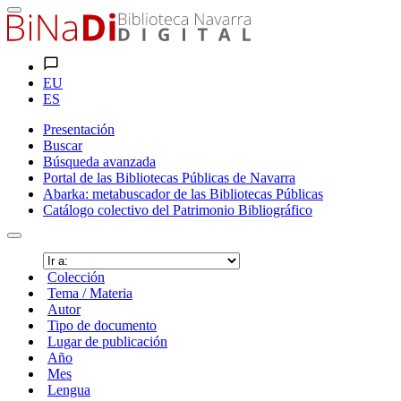
EU
ES
Presentación
Buscar
Búsqueda avanzada
Portal de las Bibliotecas Públicas de Navarra
Abarka: metabuscador de las Bibliotecas Públicas
Catálogo colectivo del Patrimonio Bibliográfico
Colección
Tema / Materia
Autor
Tipo de documento
Lugar de publicación
Año
Mes
Lengua