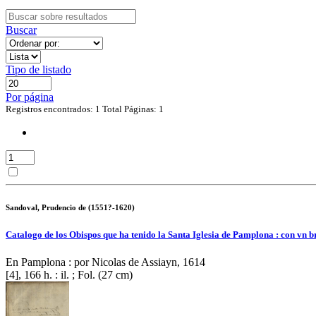
Buscar
Tipo de listado
Por página
Registros encontrados: 1
Total Páginas: 1
Sandoval, Prudencio de (1551?-1620)
Catalogo de los Obispos que ha tenido la Santa Iglesia de Pamplona : con vn 
En Pamplona : por Nicolas de Assiayn, 1614
[4], 166 h. : il. ; Fol. (27 cm)