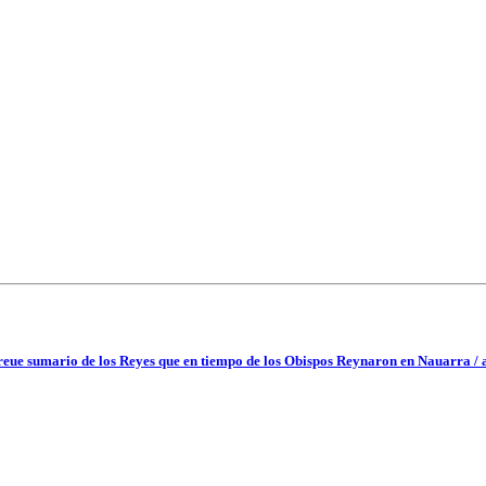
breue sumario de los Reyes que en tiempo de los Obispos Reynaron en Nauarra / a