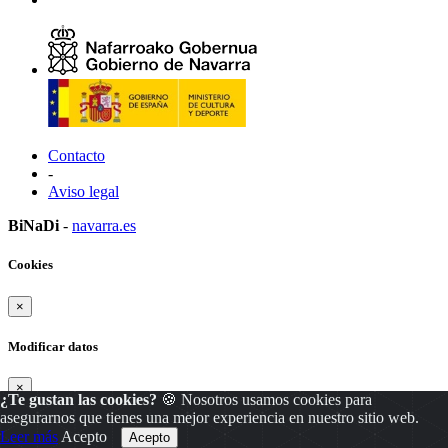
Contacto
-
Aviso legal
BiNaDi
-
navarra.es
Cookies
×
Modificar datos
×
¿Te gustan las cookies?
🍪 Nosotros usamos cookies para
asegurarnos que tienes una mejor experiencia en nuestro sitio web.
Modificar
Cancelar
Leer más
Acepto