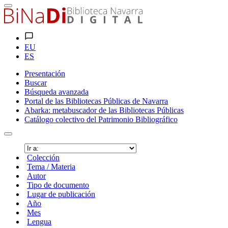
EU
ES
Presentación
Buscar
Búsqueda avanzada
Portal de las Bibliotecas Públicas de Navarra
Abarka: metabuscador de las Bibliotecas Públicas
Catálogo colectivo del Patrimonio Bibliográfico
Colección
Tema / Materia
Autor
Tipo de documento
Lugar de publicación
Año
Mes
Lengua