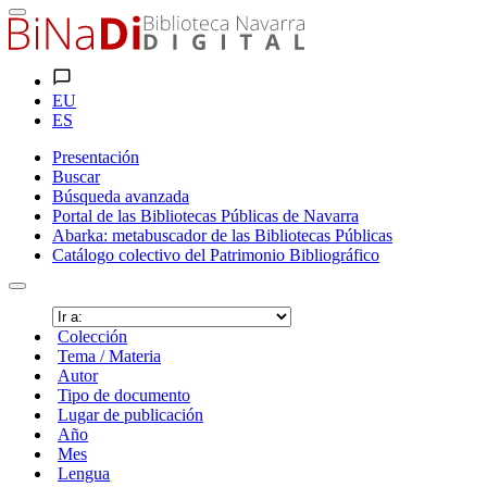
EU
ES
Presentación
Buscar
Búsqueda avanzada
Portal de las Bibliotecas Públicas de Navarra
Abarka: metabuscador de las Bibliotecas Públicas
Catálogo colectivo del Patrimonio Bibliográfico
Colección
Tema / Materia
Autor
Tipo de documento
Lugar de publicación
Año
Mes
Lengua