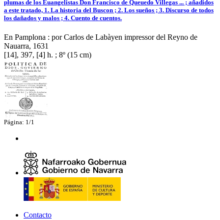
plumas de los Euangelistas Don Francisco de Queuedo Villegas ... ; añadidos
a este tratado, 1. La historia del Buscon ; 2. Los sueños ; 3. Discurso de todos
los dañados y malos ; 4. Cuento de cuentos.
En Pamplona : por Carlos de Labàyen impressor del Reyno de
Nauarra, 1631
[14], 397, [4] h. ; 8º (15 cm)
Página: 1/1
Contacto