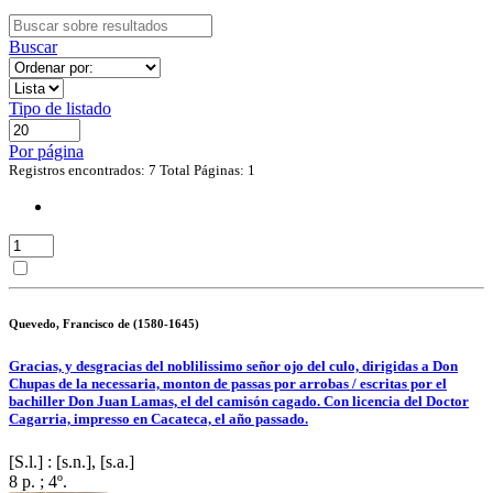
Buscar
Tipo de listado
Por página
Registros encontrados: 7
Total Páginas: 1
Quevedo, Francisco de (1580-1645)
Gracias, y desgracias del noblilissimo señor ojo del culo, dirigidas a Don
Chupas de la necessaria, monton de passas por arrobas / escritas por el
bachiller Don Juan Lamas, el del camisón cagado. Con licencia del Doctor
Cagarria, impresso en Cacateca, el año passado.
[S.l.] : [s.n.], [s.a.]
8 p. ; 4º.