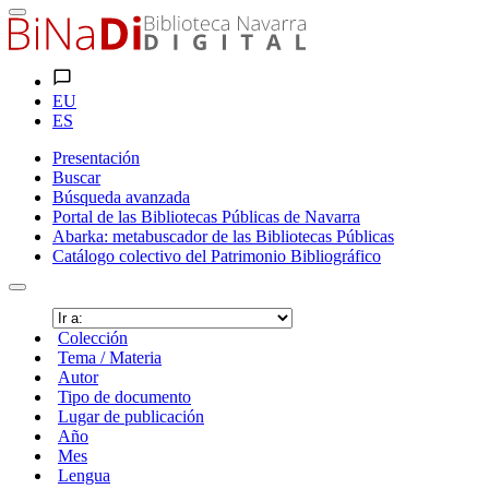
EU
ES
Presentación
Buscar
Búsqueda avanzada
Portal de las Bibliotecas Públicas de Navarra
Abarka: metabuscador de las Bibliotecas Públicas
Catálogo colectivo del Patrimonio Bibliográfico
Colección
Tema / Materia
Autor
Tipo de documento
Lugar de publicación
Año
Mes
Lengua