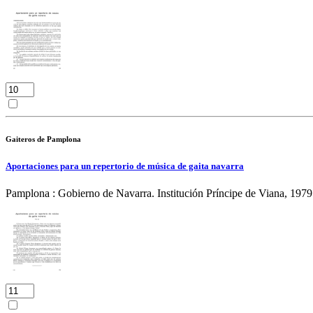
Gaiteros de Pamplona
Aportaciones para un repertorio de música de gaita navarra
Pamplona : Gobierno de Navarra. Institución Príncipe de Viana, 1979