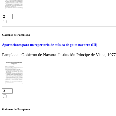
Gaiteros de Pamplona
Aportaciones para un repertorio de música de gaita navarra (III)
Pamplona : Gobierno de Navarra. Institución Príncipe de Viana, 1977
Gaiteros de Pamplona