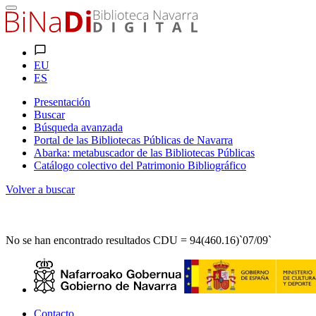
EU
ES
Presentación
Buscar
Búsqueda avanzada
Portal de las Bibliotecas Públicas de Navarra
Abarka: metabuscador de las Bibliotecas Públicas
Catálogo colectivo del Patrimonio Bibliográfico
Volver a buscar
No se han encontrado resultados CDU = 94(460.16)`07/09`
Contacto