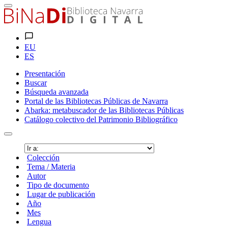
EU
ES
Presentación
Buscar
Búsqueda avanzada
Portal de las Bibliotecas Públicas de Navarra
Abarka: metabuscador de las Bibliotecas Públicas
Catálogo colectivo del Patrimonio Bibliográfico
Colección
Tema / Materia
Autor
Tipo de documento
Lugar de publicación
Año
Mes
Lengua