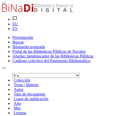
EU
ES
Presentación
Buscar
Búsqueda avanzada
Portal de las Bibliotecas Públicas de Navarra
Abarka: metabuscador de las Bibliotecas Públicas
Catálogo colectivo del Patrimonio Bibliográfico
Colección
Tema / Materia
Autor
Tipo de documento
Lugar de publicación
Año
Mes
Lengua