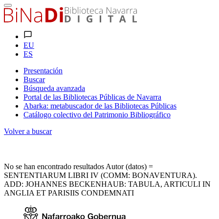
EU
ES
Presentación
Buscar
Búsqueda avanzada
Portal de las Bibliotecas Públicas de Navarra
Abarka: metabuscador de las Bibliotecas Públicas
Catálogo colectivo del Patrimonio Bibliográfico
Volver a buscar
No se han encontrado resultados Autor (datos) =
SENTENTIARUM LIBRI IV (COMM: BONAVENTURA).
ADD: JOHANNES BECKENHAUB: TABULA, ARTICULI IN
ANGLIA ET PARISIIS CONDEMNATI