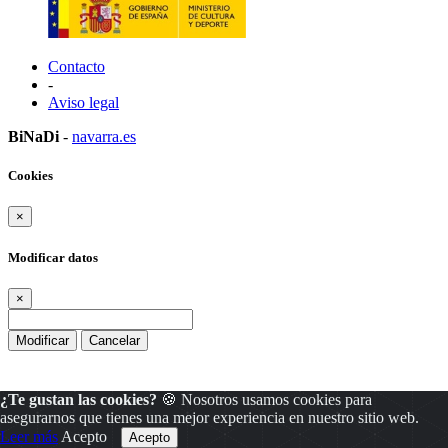
Contacto
-
Aviso legal
BiNaDi
-
navarra.es
Cookies
×
Modificar datos
×
Modificar
Cancelar
¿Te gustan las cookies?
🍪 Nosotros usamos cookies para
asegurarnos que tienes una mejor experiencia en nuestro sitio web.
Leer más
Acepto