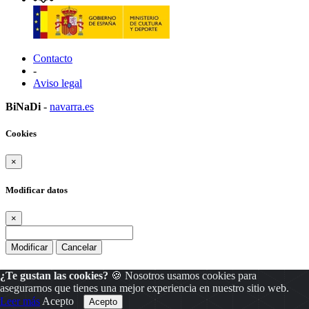
Contacto
-
Aviso legal
BiNaDi
-
navarra.es
Cookies
×
Modificar datos
×
Modificar
Cancelar
¿Te gustan las cookies?
🍪 Nosotros usamos cookies para
asegurarnos que tienes una mejor experiencia en nuestro sitio web.
Leer más
Acepto