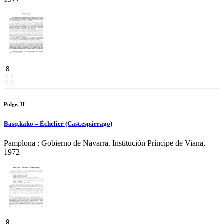
Polge, H
Basq.kako = Èchelier (Cast.espárrago)
Pamplona : Gobierno de Navarra. Institución Príncipe de Viana,
1972