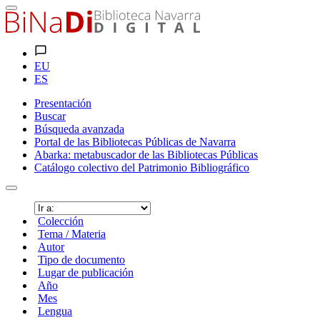
EU
ES
Presentación
Buscar
Búsqueda avanzada
Portal de las Bibliotecas Públicas de Navarra
Abarka: metabuscador de las Bibliotecas Públicas
Catálogo colectivo del Patrimonio Bibliográfico
Colección
Tema / Materia
Autor
Tipo de documento
Lugar de publicación
Año
Mes
Lengua