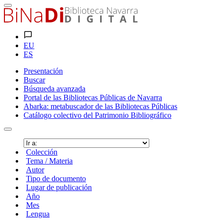
EU
ES
Presentación
Buscar
Búsqueda avanzada
Portal de las Bibliotecas Públicas de Navarra
Abarka: metabuscador de las Bibliotecas Públicas
Catálogo colectivo del Patrimonio Bibliográfico
Colección
Tema / Materia
Autor
Tipo de documento
Lugar de publicación
Año
Mes
Lengua