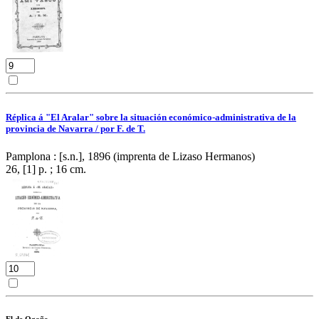
Réplica á "El Aralar" sobre la situación económico-administrativa de la
provincia de Navarra / por F. de T.
Pamplona : [s.n.], 1896 (imprenta de Lizaso Hermanos)
26, [1] p. ; 16 cm.