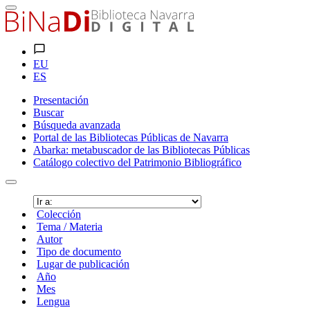
EU
ES
Presentación
Buscar
Búsqueda avanzada
Portal de las Bibliotecas Públicas de Navarra
Abarka: metabuscador de las Bibliotecas Públicas
Catálogo colectivo del Patrimonio Bibliográfico
Colección
Tema / Materia
Autor
Tipo de documento
Lugar de publicación
Año
Mes
Lengua