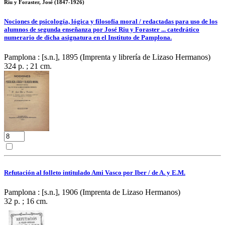
Riu y Foraster, José (1847-1926)
Nociones de psicología, lógica y filosofía moral / redactadas para uso de los
alumnos de segunda enseñanza por José Riu y Foraster ... catedrático
numerario de dicha asignatura en el Instituto de Pamplona.
Pamplona : [s.n.], 1895 (Imprenta y librería de Lizaso Hermanos)
324 p. ; 21 cm.
Refutación al folleto intitulado Ami Vasco por Iber / de A. y E.M.
Pamplona : [s.n.], 1906 (Imprenta de Lizaso Hermanos)
32 p. ; 16 cm.