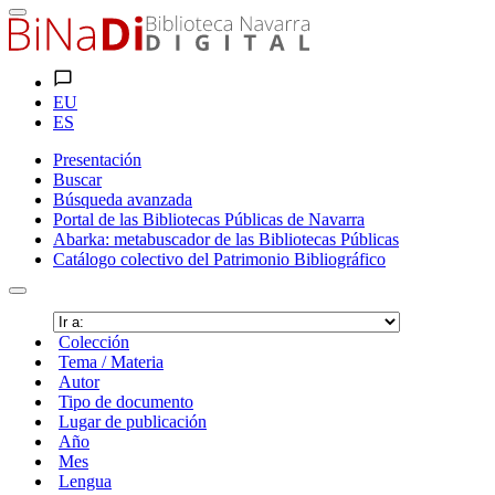
EU
ES
Presentación
Buscar
Búsqueda avanzada
Portal de las Bibliotecas Públicas de Navarra
Abarka: metabuscador de las Bibliotecas Públicas
Catálogo colectivo del Patrimonio Bibliográfico
Colección
Tema / Materia
Autor
Tipo de documento
Lugar de publicación
Año
Mes
Lengua