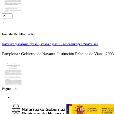
González Bachiller, Fabián
Navarro y riojano "yasa", vasco "jasa": ¿paleoeuropeo *isa*aisa?
Pamplona : Gobierno de Navarra. Institución Príncipe de Viana, 2003
Página: 1/1