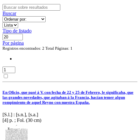
Buscar
Tipo de listado
Por página
Registros encontrados: 2
Total Páginas: 1
En Oficio, que pasé á V. con fecha de 22 y 25 de Febrero, le significaba, que
las grandes novedades, que agitaban á la Francia, hacían temer algun
rompimiento de aquel Reyno con nuestra España.
[S.l.] : [s.n.], [s.a.]
[4] p. ; Fol. (30 cm)