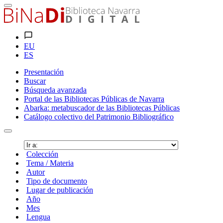
EU
ES
Presentación
Buscar
Búsqueda avanzada
Portal de las Bibliotecas Públicas de Navarra
Abarka: metabuscador de las Bibliotecas Públicas
Catálogo colectivo del Patrimonio Bibliográfico
Colección
Tema / Materia
Autor
Tipo de documento
Lugar de publicación
Año
Mes
Lengua