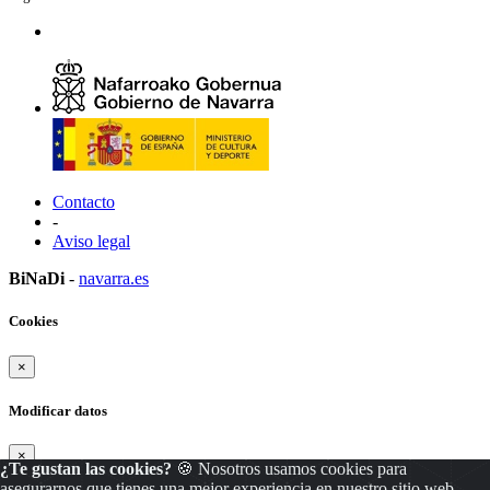
Contacto
-
Aviso legal
BiNaDi
-
navarra.es
Cookies
×
Modificar datos
×
¿Te gustan las cookies?
🍪 Nosotros usamos cookies para
asegurarnos que tienes una mejor experiencia en nuestro sitio web.