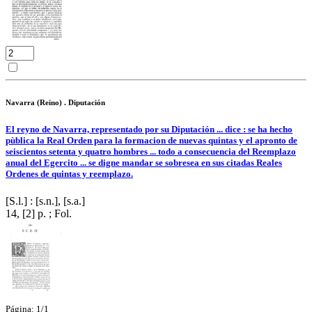
Navarra (Reino) . Diputación
El reyno de Navarra, representado por su Diputación ... dice : se ha hecho
pùblica la Real Orden para la formacion de nuevas quintas y el apronto de
seiscientos setenta y quatro hombres ... todo a consecuencia del Reemplazo
anual del Egercito ... se digne mandar se sobresea en sus citadas Reales
Ordenes de quintas y reemplazo.
[S.l.] : [s.n.], [s.a.]
14, [2] p. ; Fol.
Página: 1/1