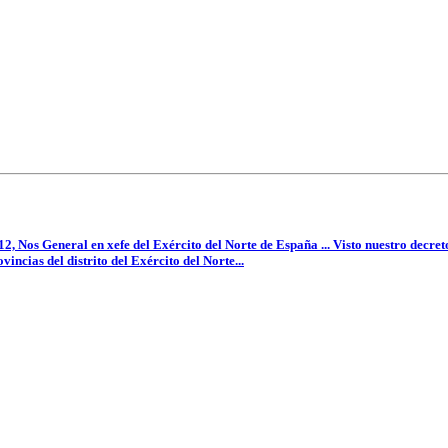
2, Nos General en xefe del Exército del Norte de España ... Visto nuestro decret
incias del distrito del Exército del Norte...