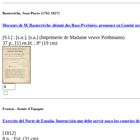
Basterrêche, Jean-Pierre (1762-1827)
Discours de M. Basterrèche, député des Bass-Pyrénées, prononcé en Comité sec
[S.l.] : [s.n.], [s.a.] (Imprimerie de Madame veuve Porthmann)
37 p., [1] en.bl. ; 8º (19 cm)
Francia . Armée d`Espagne
Exercito del Norte de España, Instrucción que debe servir para los consejos d
[1812]
8 p. ; Fol. (31 cm)