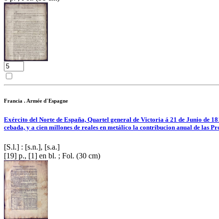
Francia . Armée d`Espagne
Exército del Norte de España, Quartel general de Victoria á 21 de Junio de 181
cebada, y a cien millones de reales en metálico la contribucion anual de las Prov
[S.l.] : [s.n.], [s.a.]
[19] p., [1] en bl. ; Fol. (30 cm)