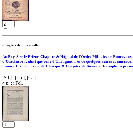
Colegiata de Roncesvalles
Au Roy, Sire le Prieur, Chapitre & Hôpital de l`Ordre Militaire de Roncevaux 
d`Ourdiarbe ... ainsi que celle d`Ormignac ... & de quelques autres commanderie
l`année 1675 en faveur de l`Evêque & Chapitre de Bayonne, les suplians presument
[S.l.] : [s.n.], [s.a.]
4 p. ; ; Fol.