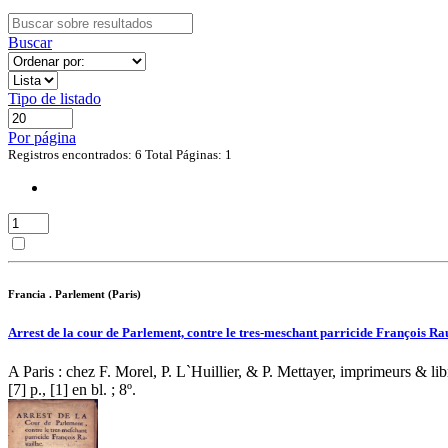
Buscar
Tipo de listado
Por página
Registros encontrados: 6
Total Páginas: 1
Francia . Parlement (Paris)
Arrest de la cour de Parlement, contre le tres-meschant parricide François Rau
A Paris : chez F. Morel, P. L`Huillier, & P. Mettayer, imprimeurs & li
[7] p., [1] en bl. ; 8º.