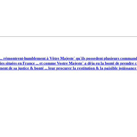
... rémontrent-humblement à Vôtre Majeste` qu`ils possedent plusieurs commanderi
s situées en France ... et comme Vostre Majeste` a déja eu la bonté de prendre co
 de sa justice & bonté ... leur procurer la restitution & la paisible joüissance d