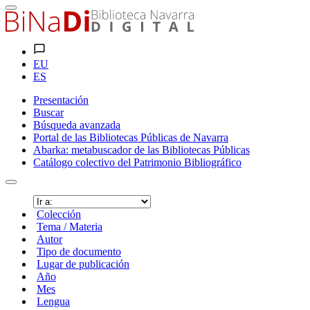
EU
ES
Presentación
Buscar
Búsqueda avanzada
Portal de las Bibliotecas Públicas de Navarra
Abarka: metabuscador de las Bibliotecas Públicas
Catálogo colectivo del Patrimonio Bibliográfico
Colección
Tema / Materia
Autor
Tipo de documento
Lugar de publicación
Año
Mes
Lengua