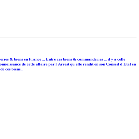
es & biens en France ... Entre ces biens & commanderies ... il y a celle
nnoissance de cette affaire par l`Arrest qu`elle rendit en son Conseil d`Etat en
e ces biens...