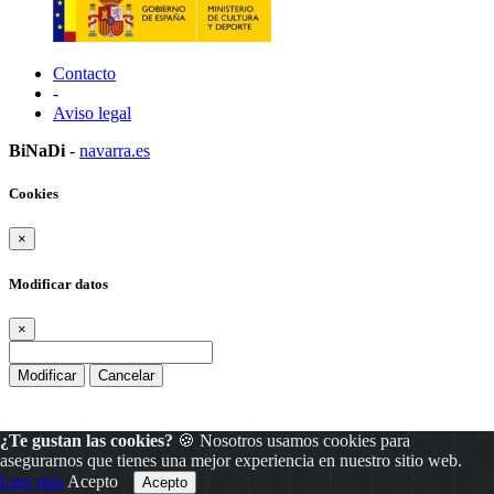
Contacto
-
Aviso legal
BiNaDi
-
navarra.es
Cookies
×
Modificar datos
×
Modificar
Cancelar
¿Te gustan las cookies?
🍪 Nosotros usamos cookies para
asegurarnos que tienes una mejor experiencia en nuestro sitio web.
Leer más
Acepto