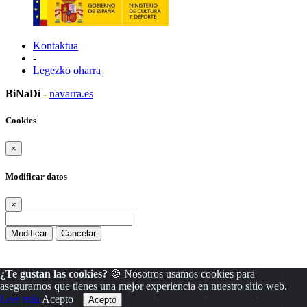
Kontaktua
-
Legezko oharra
BiNaDi
-
navarra.es
Cookies
×
Modificar datos
×
Modificar
Cancelar
¿Te gustan las cookies?
🍪 Nosotros usamos cookies para
asegurarnos que tienes una mejor experiencia en nuestro sitio web.
Leer más
Acepto