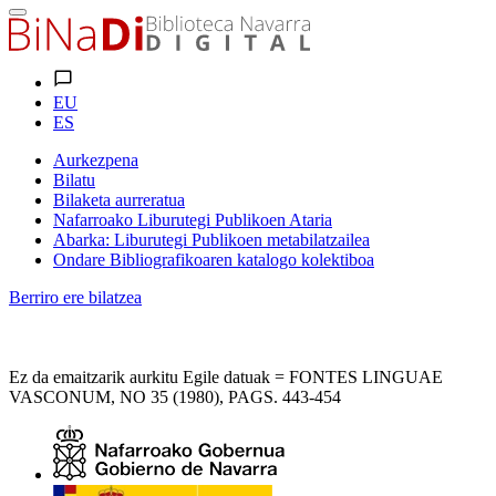
EU
ES
Aurkezpena
Bilatu
Bilaketa aurreratua
Nafarroako Liburutegi Publikoen Ataria
Abarka: Liburutegi Publikoen metabilatzailea
Ondare Bibliografikoaren katalogo kolektiboa
Berriro ere bilatzea
Ez da emaitzarik aurkitu Egile datuak = FONTES LINGUAE
VASCONUM, NO 35 (1980), PAGS. 443-454