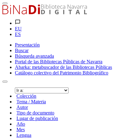
EU
ES
Presentación
Buscar
Búsqueda avanzada
Portal de las Bibliotecas Públicas de Navarra
Abarka: metabuscador de las Bibliotecas Públicas
Catálogo colectivo del Patrimonio Bibliográfico
Colección
Tema / Materia
Autor
Tipo de documento
Lugar de publicación
Año
Mes
Lengua