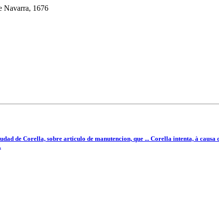
e Navarra, 1676
udad de Corella, sobre articulo de manutencion, que ... Corella intenta, à causa d
.