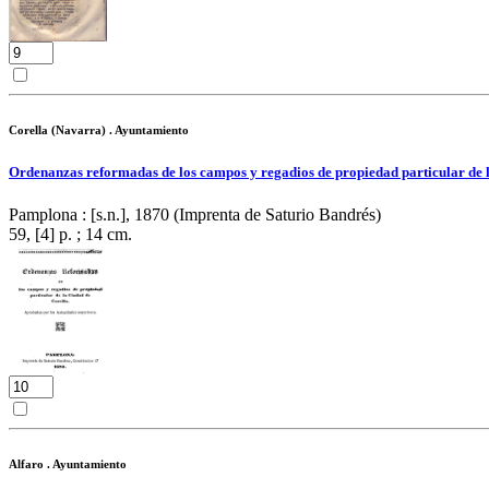
Corella (Navarra) . Ayuntamiento
Ordenanzas reformadas de los campos y regadios de propiedad particular de l
Pamplona : [s.n.], 1870 (Imprenta de Saturio Bandrés)
59, [4] p. ; 14 cm.
Alfaro . Ayuntamiento