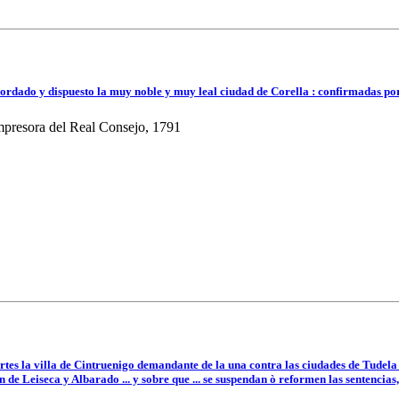
ordado y dispuesto la muy noble y muy leal ciudad de Corella : confirmadas po
mpresora del Real Consejo, 1791
tes la villa de Cintruenigo demandante de la una contra las ciudades de Tudela 
 de Leiseca y Albarado ... y sobre que ... se suspendan ò reformen las sentenci