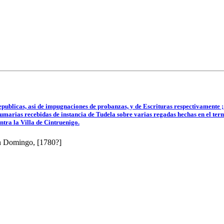
 Republicas, asi de impugnaciones de probanzas, y de Escrituras respectivamente ;
 sumarias recebidas de instancia de Tudela sobre varias regadas hechas en el te
ntra la Villa de Cintruenigo.
ín Domingo, [1780?]