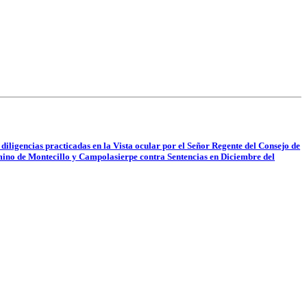
 diligencias practicadas en la Vista ocular por el Señor Regente del Consejo de
rmino de Montecillo y Campolasierpe contra Sentencias en Diciembre del