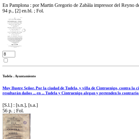
En Pamplona : por Martin Gregorio de Zabàla impressor del Reyno d
94 p., [2] en.bl. ; Fol.
Tudela . Ayuntamiento
Muy Ilustre Señor. Por la ciudad de Tudela, y villa de Cintruenigo, contra la ci
resultaràn daños ... en ... Tudela y Cintruenigo alegan y pretenden lo contrario
[S.l.] : [s.n.], [s.a.]
56 p. ; Fol.