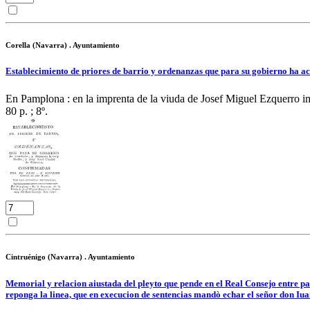
Corella (Navarra) . Ayuntamiento
Establecimiento de priores de barrio y ordenanzas que para su gobierno ha ac
En Pamplona : en la imprenta de la viuda de Josef Miguel Ezquerro i
80 p. ; 8º.
Cintruénigo (Navarra) . Ayuntamiento
Memorial y relacion aiustada del pleyto que pende en el Real Consejo entre par
reponga la linea, que en execucion de sentencias mandò echar el señor don Iuan