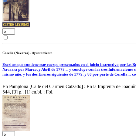
Corella (Navarra) . Ayuntamiento
Escritos que contiene este cuerpo presentados en el juicio instructivo por las
Navarra por Marzo, y Abril de 1778 ... y concluye con las tres Informaciones
mismo año, y los dos Eneros siguientes de 1779. y 80 por parte de Corella ... co
En Pamplona [Calle del Carmen Calzado] : En la Imprenta de Joaqu
544, [3] p., [1] en.bl. ; Fol.