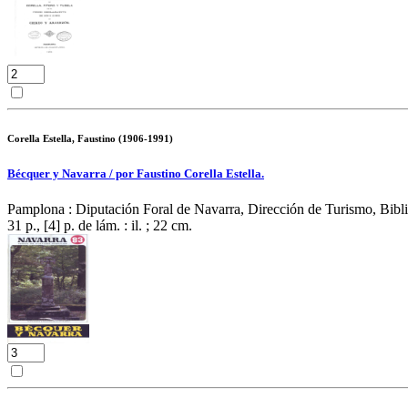
Corella Estella, Faustino (1906-1991)
Bécquer y Navarra / por Faustino Corella Estella.
Pamplona : Diputación Foral de Navarra, Dirección de Turismo, Bibli
31 p., [4] p. de lám. : il. ; 22 cm.