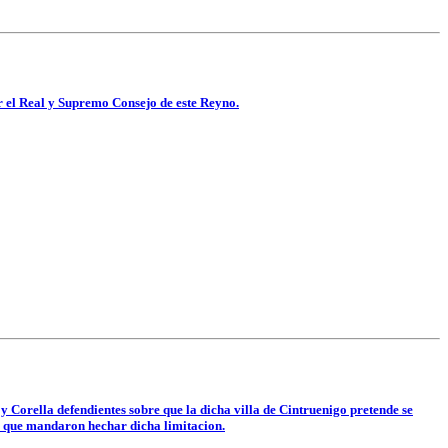
r el Real y Supremo Consejo de este Reyno.
y Corella defendientes sobre que la dicha villa de Cintruenigo pretende se
as, que mandaron hechar dicha limitacion.