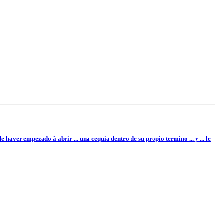
e haver empezado à abrir ... una cequia dentro de su propio termino ... y ... le