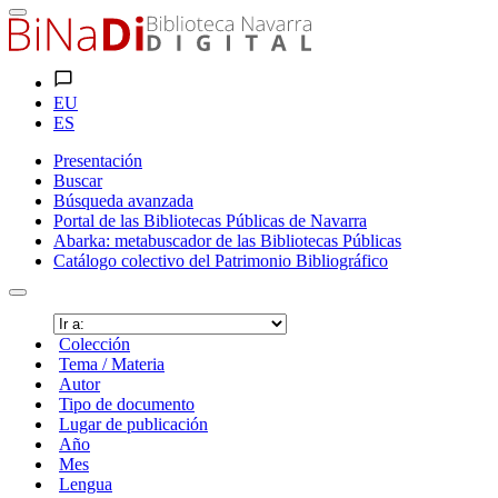
EU
ES
Presentación
Buscar
Búsqueda avanzada
Portal de las Bibliotecas Públicas de Navarra
Abarka: metabuscador de las Bibliotecas Públicas
Catálogo colectivo del Patrimonio Bibliográfico
Colección
Tema / Materia
Autor
Tipo de documento
Lugar de publicación
Año
Mes
Lengua