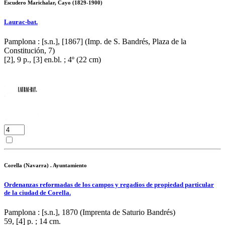
Escudero Marichalar, Cayo (1829-1900)
Laurac-bat.
Pamplona : [s.n.], [1867] (Imp. de S. Bandrés, Plaza de la
Constitución, 7)
[2], 9 p., [3] en.bl. ; 4º (22 cm)
Corella (Navarra) . Ayuntamiento
Ordenanzas reformadas de los campos y regadios de propiedad particular
de la ciudad de Corella.
Pamplona : [s.n.], 1870 (Imprenta de Saturio Bandrés)
59, [4] p. ; 14 cm.