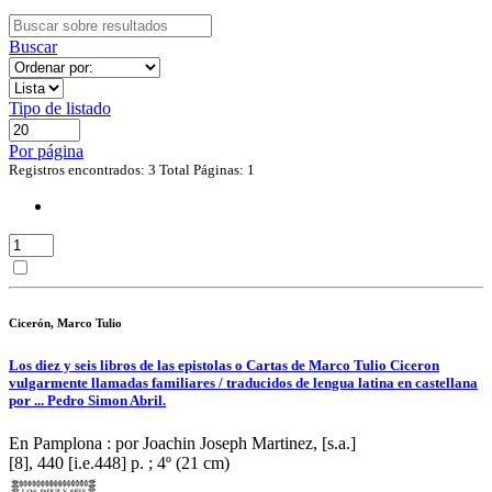
Buscar
Tipo de listado
Por página
Registros encontrados: 3
Total Páginas: 1
Cicerón, Marco Tulio
Los diez y seis libros de las epistolas o Cartas de Marco Tulio Ciceron
vulgarmente llamadas familiares / traducidos de lengua latina en castellana
por ... Pedro Simon Abril.
En Pamplona : por Joachin Joseph Martinez, [s.a.]
[8], 440 [i.e.448] p. ; 4º (21 cm)