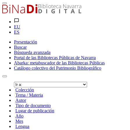
EU
ES
Presentación
Buscar
Búsqueda avanzada
Portal de las Bibliotecas Públicas de Navarra
Abarka: metabuscador de las Bibliotecas Públicas
Catálogo colectivo del Patrimonio Bibliográfico
Colección
Tema / Materia
Autor
Tipo de documento
Lugar de publicación
Año
Mes
Lengua