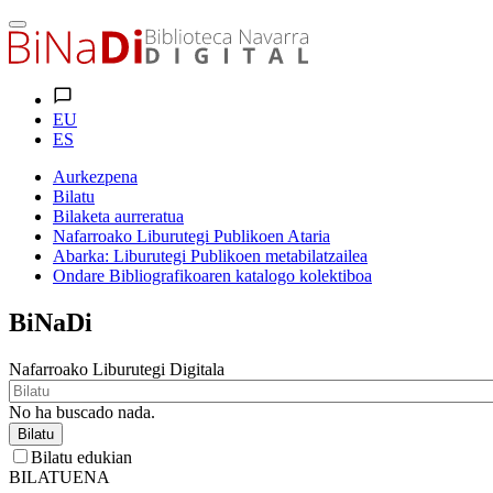
EU
ES
Aurkezpena
Bilatu
Bilaketa aurreratua
Nafarroako Liburutegi Publikoen Ataria
Abarka: Liburutegi Publikoen metabilatzailea
Ondare Bibliografikoaren katalogo kolektiboa
BiNaDi
Nafarroako Liburutegi Digitala
No ha buscado nada.
Bilatu
Bilatu edukian
BILATUENA