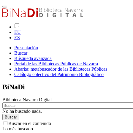
EU
ES
Presentación
Buscar
Búsqueda avanzada
Portal de las Bibliotecas Públicas de Navarra
Abarka: metabuscador de las Bibliotecas Públicas
Catálogo colectivo del Patrimonio Bibliográfico
BiNaDi
Biblioteca Navarra Digital
No ha buscado nada.
Buscar
Buscar en el contenido
Lo más buscado