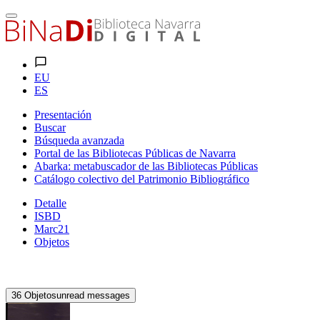
EU
ES
Presentación
Buscar
Búsqueda avanzada
Portal de las Bibliotecas Públicas de Navarra
Abarka: metabuscador de las Bibliotecas Públicas
Catálogo colectivo del Patrimonio Bibliográfico
Detalle
ISBD
Marc21
Objetos
36
Objetos
unread messages