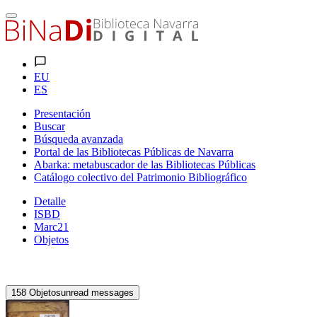
EU
ES
Presentación
Buscar
Búsqueda avanzada
Portal de las Bibliotecas Públicas de Navarra
Abarka: metabuscador de las Bibliotecas Públicas
Catálogo colectivo del Patrimonio Bibliográfico
Detalle
ISBD
Marc21
Objetos
158
Objetos
unread messages