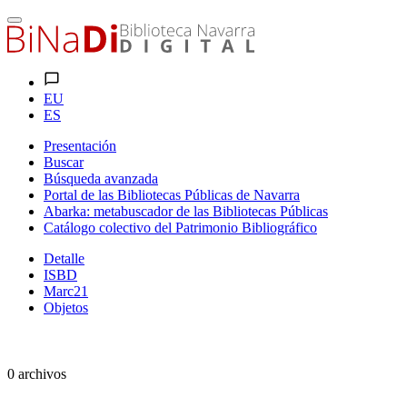
EU
ES
Presentación
Buscar
Búsqueda avanzada
Portal de las Bibliotecas Públicas de Navarra
Abarka: metabuscador de las Bibliotecas Públicas
Catálogo colectivo del Patrimonio Bibliográfico
Detalle
ISBD
Marc21
Objetos
0 archivos