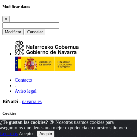
Modificar datos
×
Modificar
Cancelar
Contacto
-
Aviso legal
BiNaDi
-
navarra.es
Cookies
¿Te gustan las cookies?
🍪 Nosotros usamos cookies para
×
asegurarnos que tienes una mejor experiencia en nuestro sitio web.
Leer más
Acepto