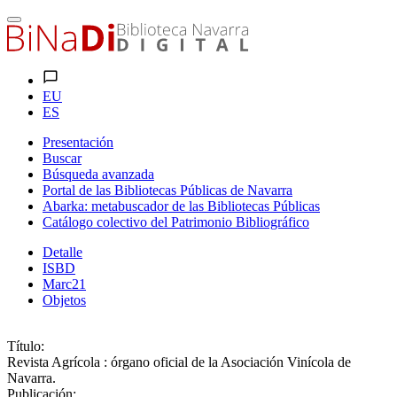
EU
ES
Presentación
Buscar
Búsqueda avanzada
Portal de las Bibliotecas Públicas de Navarra
Abarka: metabuscador de las Bibliotecas Públicas
Catálogo colectivo del Patrimonio Bibliográfico
Detalle
ISBD
Marc21
Objetos
Título:
Revista Agrícola : órgano oficial de la Asociación Vinícola de
Navarra.
Publicación: