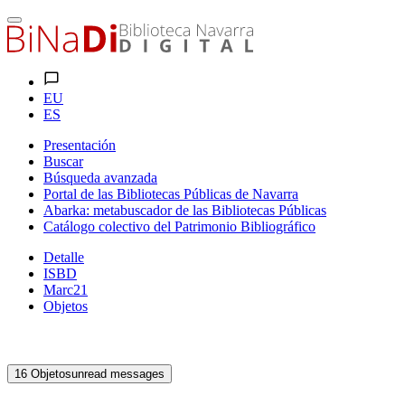
EU
ES
Presentación
Buscar
Búsqueda avanzada
Portal de las Bibliotecas Públicas de Navarra
Abarka: metabuscador de las Bibliotecas Públicas
Catálogo colectivo del Patrimonio Bibliográfico
Detalle
ISBD
Marc21
Objetos
16
Objetos
unread messages