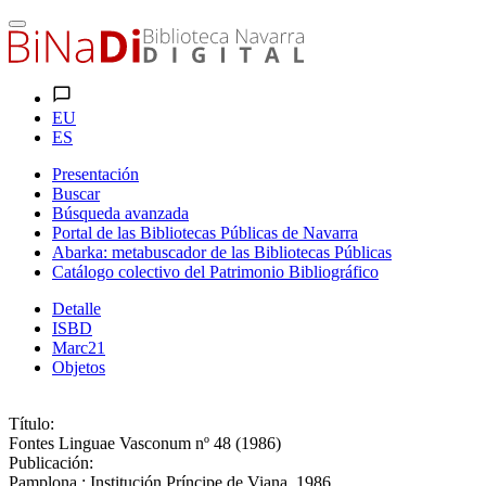
EU
ES
Presentación
Buscar
Búsqueda avanzada
Portal de las Bibliotecas Públicas de Navarra
Abarka: metabuscador de las Bibliotecas Públicas
Catálogo colectivo del Patrimonio Bibliográfico
Detalle
ISBD
Marc21
Objetos
Título:
Fontes Linguae Vasconum nº 48 (1986)
Publicación:
Pamplona : Institución Príncipe de Viana, 1986