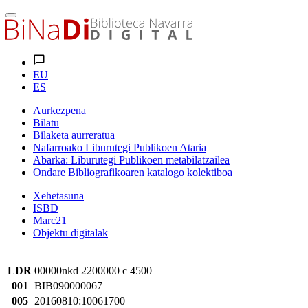
EU
ES
Aurkezpena
Bilatu
Bilaketa aurreratua
Nafarroako Liburutegi Publikoen Ataria
Abarka: Liburutegi Publikoen metabilatzailea
Ondare Bibliografikoaren katalogo kolektiboa
Xehetasuna
ISBD
Marc21
Objektu digitalak
LDR
00000nkd 2200000 c 4500
001
BIB090000067
005
20160810:10061700