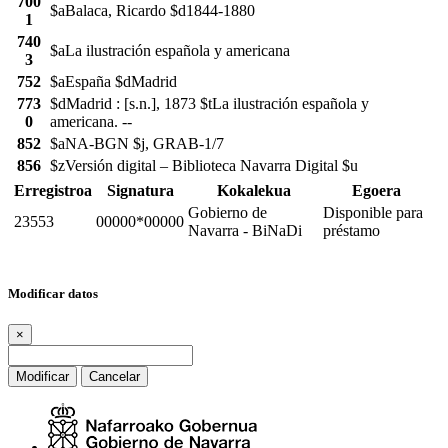
700
$aBalaca, Ricardo $d1844-1880
1
740
$aLa ilustración española y americana
3
752
$aEspaña $dMadrid
773
$dMadrid : [s.n.], 1873 $tLa ilustración española y
0
americana. --
852
$aNA-BGN $j, GRAB-1/7
856
$zVersión digital – Biblioteca Navarra Digital $u
Erregistroa
Signatura
Kokalekua
Egoera
Gobierno de
Disponible para
23553
00000*00000
Navarra - BiNaDi
préstamo
Modificar datos
×
Modificar
Cancelar