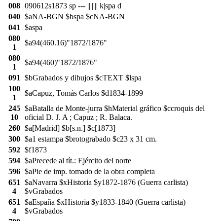
008
090612s1873 sp --- ||||||| k|spa d
040
$aNA-BGN $bspa $cNA-BGN
041
$aspa
080
$a94(460.16)"1872/1876"
1
080
$a94(460)"1872/1876"
1
091
$bGrabados y dibujos $cTEXT $lspa
100
$aCapuz, Tomás Carlos $d1834-1899
1
245
$aBatalla de Monte-jurra $hMaterial gráfico $ccroquis del
10
oficial D. J. A ; Capuz ; R. Balaca.
260
$a[Madrid] $b[s.n.] $c[1873]
300
$a1 estampa $brotograbado $c23 x 31 cm.
592
$f1873
594
$aPrecede al tít.: Ejército del norte
596
$aPie de imp. tomado de la obra completa
651
$aNavarra $xHistoria $y1872-1876 (Guerra carlista)
4
$vGrabados
651
$aEspaña $xHistoria $y1833-1840 (Guerra carlista)
4
$vGrabados