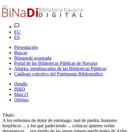
EU
ES
Presentación
Buscar
Búsqueda avanzada
Portal de las Bibliotecas Públicas de Navarra
Abarka: metabuscador de las Bibliotecas Públicas
Catálogo colectivo del Patrimonio Bibliográfico
Detalle
ISBD
Marc21
Objetos
Título:
A los enfermos de dolor de estomago, mal de piedra, humores
herpéticos ... y los que padeciendo ... crónicas quieren verlas
desaparecer ... por medio de las aguas minero-medicinales de Aribe,