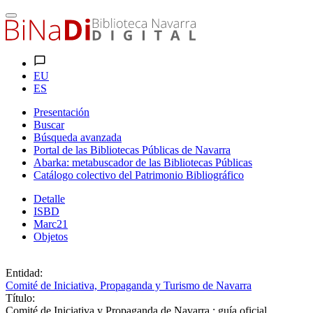
EU
ES
Presentación
Buscar
Búsqueda avanzada
Portal de las Bibliotecas Públicas de Navarra
Abarka: metabuscador de las Bibliotecas Públicas
Catálogo colectivo del Patrimonio Bibliográfico
Detalle
ISBD
Marc21
Objetos
Entidad:
Comité de Iniciativa, Propaganda y Turismo de Navarra
Título:
Comité de Iniciativa y Propaganda de Navarra : guía oficial.