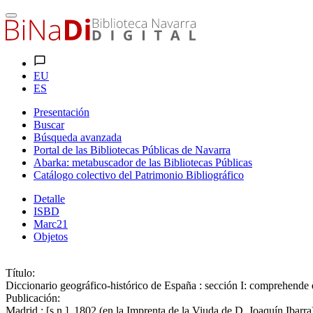
EU
ES
Presentación
Buscar
Búsqueda avanzada
Portal de las Bibliotecas Públicas de Navarra
Abarka: metabuscador de las Bibliotecas Públicas
Catálogo colectivo del Patrimonio Bibliográfico
Detalle
ISBD
Marc21
Objetos
Título:
Diccionario geográfico-histórico de España : sección I: comprehende
Publicación:
Madrid : [s.n.], 1802 (en la Imprenta de la Viuda de D. Joaquín Ibarra