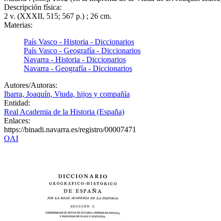
Descripción física:
2 v. (XXXII, 515; 567 p.) ; 26 cm.
Materias:
País Vasco - Historia - Diccionarios
País Vasco - Geografía - Diccionarios
Navarra - Historia - Diccionarios
Navarra - Geografía - Diccionarios
Autores/Autoras:
Ibarra, Joaquín, Viuda, hijos y compañía
Entidad:
Real Academia de la Historia (España)
Enlaces:
https://binadi.navarra.es/registro/00007471
OAI