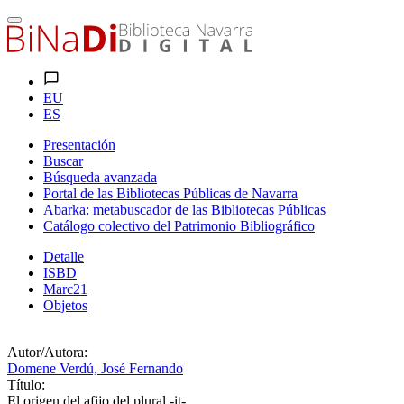
EU
ES
Presentación
Buscar
Búsqueda avanzada
Portal de las Bibliotecas Públicas de Navarra
Abarka: metabuscador de las Bibliotecas Públicas
Catálogo colectivo del Patrimonio Bibliográfico
Detalle
ISBD
Marc21
Objetos
Autor/Autora:
Domene Verdú, José Fernando
Título:
El origen del afijo del plural -it-