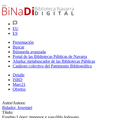
EU
ES
Presentación
Buscar
Búsqueda avanzada
Portal de las Bibliotecas Públicas de Navarra
Abarka: metabuscador de las Bibliotecas Públicas
Catálogo colectivo del Patrimonio Bibliográfico
Detalle
ISBD
Marc21
Objetos
Autor/Autora:
Bidador, Joxemiel
Título:
Eusebio López: impresor y vascófilo lodosano