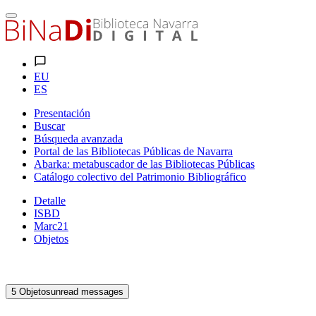
EU
ES
Presentación
Buscar
Búsqueda avanzada
Portal de las Bibliotecas Públicas de Navarra
Abarka: metabuscador de las Bibliotecas Públicas
Catálogo colectivo del Patrimonio Bibliográfico
Detalle
ISBD
Marc21
Objetos
5
Objetos
unread messages