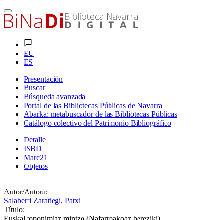
EU
ES
Presentación
Buscar
Búsqueda avanzada
Portal de las Bibliotecas Públicas de Navarra
Abarka: metabuscador de las Bibliotecas Públicas
Catálogo colectivo del Patrimonio Bibliográfico
Detalle
ISBD
Marc21
Objetos
Autor/Autora:
Salaberri Zaratiegi, Patxi
Título:
Euskal toponimiaz mintzo (Nafarroakoaz bereziki)