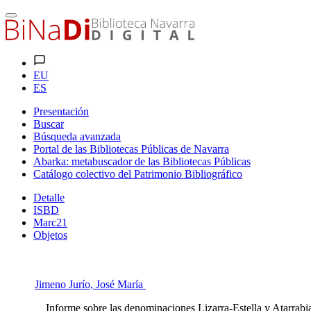
EU
ES
Presentación
Buscar
Búsqueda avanzada
Portal de las Bibliotecas Públicas de Navarra
Abarka: metabuscador de las Bibliotecas Públicas
Catálogo colectivo del Patrimonio Bibliográfico
Detalle
ISBD
Marc21
Objetos
Jimeno Jurío, José María
Informe sobre las denominaciones Lizarra-Estella y Atarrabi