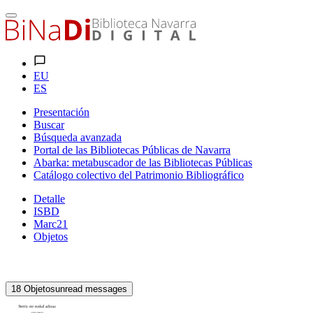
EU
ES
Presentación
Buscar
Búsqueda avanzada
Portal de las Bibliotecas Públicas de Navarra
Abarka: metabuscador de las Bibliotecas Públicas
Catálogo colectivo del Patrimonio Bibliográfico
Detalle
ISBD
Marc21
Objetos
18
Objetos
unread messages