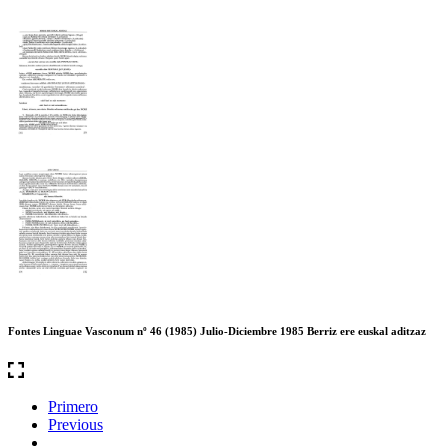
Fontes Linguae Vasconum nº 46 (1985) Julio-Diciembre 1985 Berriz ere euskal aditzaz
Primero
Previous