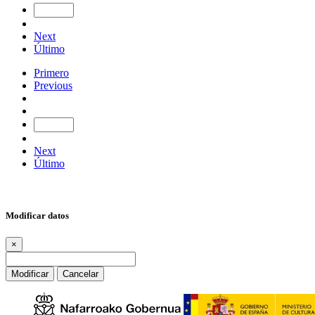
Next
Último
Primero
Previous
Next
Último
Modificar datos
×
Modificar
Cancelar