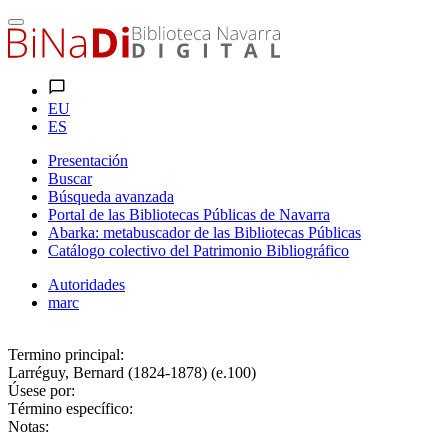
EU
ES
Presentación
Buscar
Búsqueda avanzada
Portal de las Bibliotecas Públicas de Navarra
Abarka: metabuscador de las Bibliotecas Públicas
Catálogo colectivo del Patrimonio Bibliográfico
Autoridades
marc
Termino principal:
Larréguy, Bernard (1824-1878) (e.100)
Úsese por:
Término específico:
Notas: