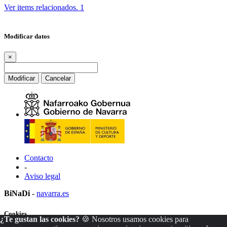
Ver items relacionados.
1
Modificar datos
×
Modificar
Cancelar
Contacto
-
Aviso legal
BiNaDi
-
navarra.es
Cookies
¿Te gustan las cookies?
🍪 Nosotros usamos cookies para