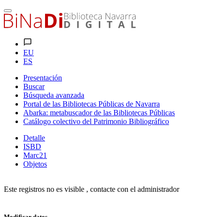
EU
ES
Presentación
Buscar
Búsqueda avanzada
Portal de las Bibliotecas Públicas de Navarra
Abarka: metabuscador de las Bibliotecas Públicas
Catálogo colectivo del Patrimonio Bibliográfico
Detalle
ISBD
Marc21
Objetos
Este registros no es visible , contacte con el administrador
Modificar datos