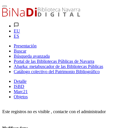
EU
ES
Presentación
Buscar
Búsqueda avanzada
Portal de las Bibliotecas Públicas de Navarra
Abarka: metabuscador de las Bibliotecas Públicas
Catálogo colectivo del Patrimonio Bibliográfico
Detalle
ISBD
Marc21
Objetos
Este registros no es visible , contacte con el administrador
Modificar datos