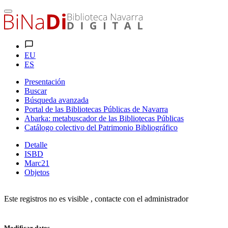
EU
ES
Presentación
Buscar
Búsqueda avanzada
Portal de las Bibliotecas Públicas de Navarra
Abarka: metabuscador de las Bibliotecas Públicas
Catálogo colectivo del Patrimonio Bibliográfico
Detalle
ISBD
Marc21
Objetos
Este registros no es visible , contacte con el administrador
Modificar datos