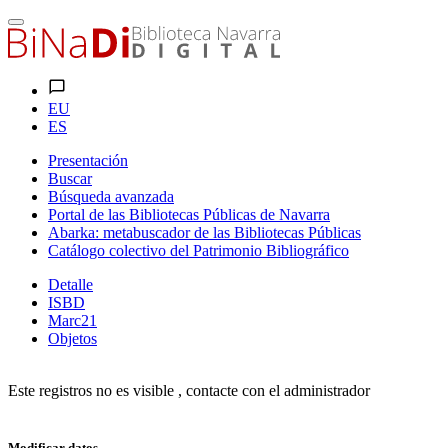
EU
ES
Presentación
Buscar
Búsqueda avanzada
Portal de las Bibliotecas Públicas de Navarra
Abarka: metabuscador de las Bibliotecas Públicas
Catálogo colectivo del Patrimonio Bibliográfico
Detalle
ISBD
Marc21
Objetos
Este registros no es visible , contacte con el administrador
Modificar datos